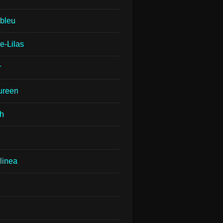
lbleu
e-Lilas
r
ureen
th
linea