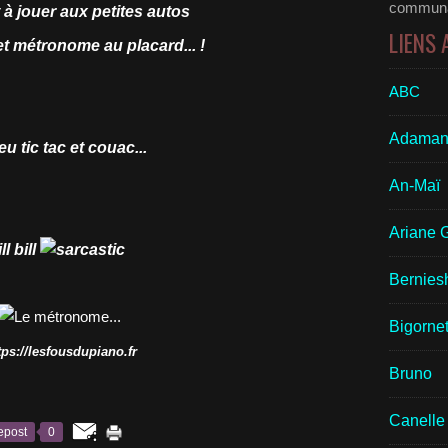
communau
t à jouer aux petites autos
LIENS
t métronome au placard... !
ABC
Adaman
u tic tac et couac...
An-Maï
Ariane 
ill bill
Bernies
Bigornet
tps://lesfousdupiano.fr
Bruno
Canelle
epost
0