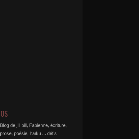
POS
Blog de jill bill, Fabienne, écriture,
prose, poésie, haïku ... défis