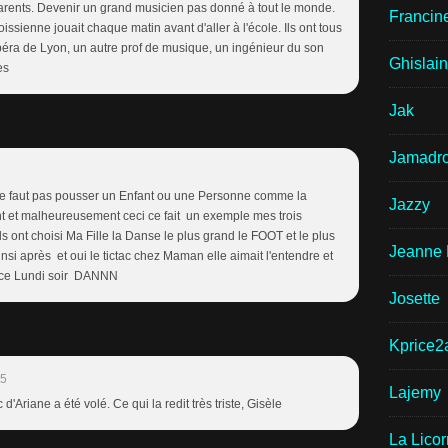
arents. Devenir un grand musicien pas donné à tout le monde.
Francin
sienne jouait chaque matin avant d'aller à l'école. Ils ont tous
'opéra de Lyon, un autre prof de musique, un ingénieur du son
Ghislai
es
Jak
Jamadr
l ne faut pas pousser un Enfant ou une Personne comme la
Jazzy
nt et malheureusement ceci ce fait un exemple mes trois
ils ont choisi Ma Fille la Danse le plus grand le FOOT et le plus
Jeanne 
nsi après et oui le tictac chez Maman elle aimait l'entendre et
e ce Lundi soir DANNN
Josette
Kprice2
25
Lajemy
d'Ariane a été volé. Ce qui la redit très triste, Gisèle
La Lico