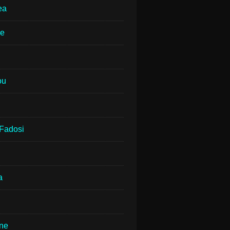
ea
ne
ou
Fadosi
a
rne