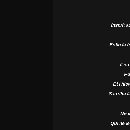
Inscrit 
Enfin la 
Il e
Po
Et l'his
S'arrêta là
Ne 
Qui ne l