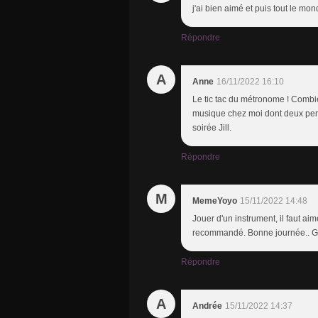
j'ai bien aimé et puis tout le m
Répondre
A
Anne
16/11/2022 16:10
Le tic tac du métronome ! Combien
musique chez moi dont deux persi
soirée Jill.
Répondre
M
MemeYoyo
15/11/2022 14:48
Jouer d'un instrument, il faut aim
recommandé. Bonne journée.. G
Répondre
A
Andrée
15/11/2022 14:37