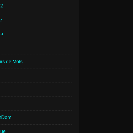
e
2
e
da
rs de Mots
e
mDom
que