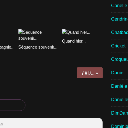
Canell
Cendrin
Chatba
Quand hier...
Cricket
agnie...
Séquence souvenir...
Croqueu
V A D...
Daniel
Danièle
Daniell
DimDa
59
Domini