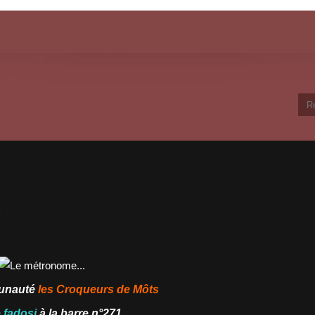
.
unauté
les Croqueurs de Môts
 fadosi
à la barre n°271