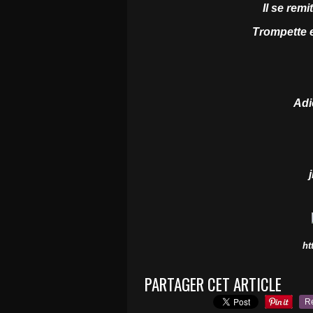
Il se remi
Trompette e
Adie
j
ht
PARTAGER CET ARTICLE
R