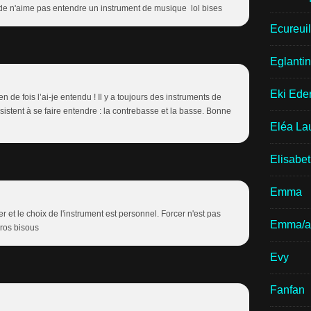
onde n'aime pas entendre un instrument de musique lol bises
Ecureui
Eglantin
Eki Ede
 de fois l’ai-je entendu ! Il y a toujours des instruments de
stent à se faire entendre : la contrebasse et la basse. Bonne
Eléa La
Elisabe
Emma
er et le choix de l'instrument est personnel. Forcer n'est pas
Emma/a
ros bisous
Evy
Fanfan