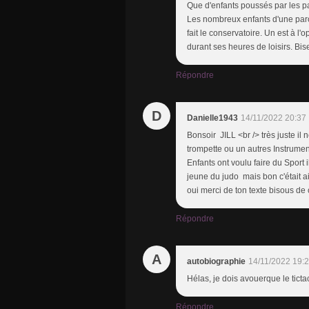
Que d'enfants poussés par les p
Les nombreux enfants d'une parois
fait le conservatoire. Un est à l
durant ses heures de loisirs. Bis
Répondre
D
Danielle1943
14/11/2022 20:37
Bonsoir JILL <br /> très juste i
trompette ou un autres Instrume
Enfants ont voulu faire du Sport 
jeune du judo mais bon c'était ai
oui merci de ton texte bisous d
Répondre
A
autobiographie
14/11/2022 19:
Hélas, je dois avouerque le tictac 
Répondre