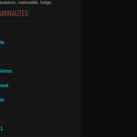
taires, nationalité, belge.
 AMINAUTES
te
Grimm
hoot
te
1