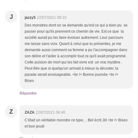
J
jazzy5
22/07/2021 08:10
Des monstres dont on se demande qu'est ce qui a bien pu se
passer pour qu'ils prennent ce chemin de vie. Est ce que la
société aurait pu les faire évoluer autrement. Leur parcours
me laisse sans voix. Quant à celui que tu présentes, je me
demande aussi comment sa femme a pu l'accompagner dans
son délire et l'aider à accomplir tout ce qu'il avait programmé.
Cette pulsion de mort qui les fait vivre est un vrai mystère .
Peut être que si quelqu'un arrivait à mieux la décoder, la
parade serait envisageable. <br /> Bonne journée <br />
Bises
Répondre
Z
ZAZA
22/07/2021 06:40
C'était un véritable monstre ce type.... Bel écrit Jill.<br /> Bises
et bon jeudi