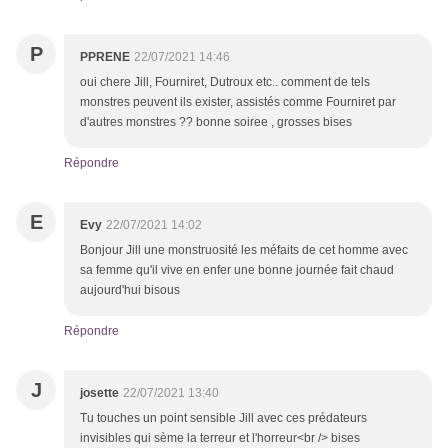
P
PPRENE
22/07/2021 14:46
oui chere Jill, Fourniret, Dutroux etc.. comment de tels
monstres peuvent ils exister, assistés comme Fourniret par
d'autres monstres ?? bonne soiree , grosses bises
Répondre
E
Evy
22/07/2021 14:02
Bonjour Jill une monstruosité les méfaits de cet homme avec
sa femme qu'il vive en enfer une bonne journée fait chaud
aujourd'hui bisous
Répondre
J
josette
22/07/2021 13:40
Tu touches un point sensible Jill avec ces prédateurs
invisibles qui sème la terreur et l'horreur<br /> bises