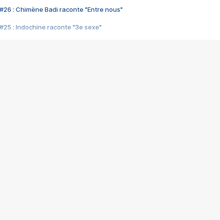
#26 : Chimène Badi raconte "Entre nous"
#25 : Indochine raconte "3e sexe"
#24 : Zaho raconte "C'est chelou"
#23 : Patrick Bruel raconte "Au café des délices"
#22 : Kyo raconte "Le chemin"
#21 : Nolwenn Leroy raconte "Cassé"
#20 : Patrick Hernandez raconte "Born to be alive"
#19 : Lorie raconte "Près de moi"
#18 : Michael Jones raconte "A nos actes manqués" (avec Jean-Jacque
#17 : Khaled raconte "Aïcha"
#16 : Corneille raconte "Parce qu'on vient de loin"
#15 : Indochine raconte "L'aventurier"