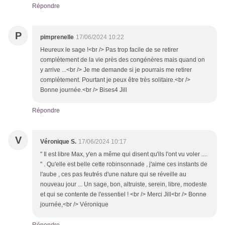
Répondre
P
pimprenelle
17/06/2024 10:22
Heureux le sage !<br /> Pas trop facile de se retirer
complètement de la vie près des congénères mais quand on
y arrive ...<br /> Je me demande si je pourrais me retirer
complètement. Pourtant je peux être très solitaire.<br />
Bonne journée.<br /> Bises4 Jill
Répondre
V
Véronique S.
17/06/2024 10:17
" Il est libre Max, y'en a même qui disent qu'ils l'ont vu voler ....
" . Qu'elle est belle cette robinsonnade , j'aime ces instants de
l'aube , ces pas feutrés d'une nature qui se réveille au
nouveau jour ... Un sage, bon, altruiste, serein, libre, modeste
et qui se contente de l'essentiel ! <br /> Merci Jill<br /> Bonne
journée,<br /> Véronique