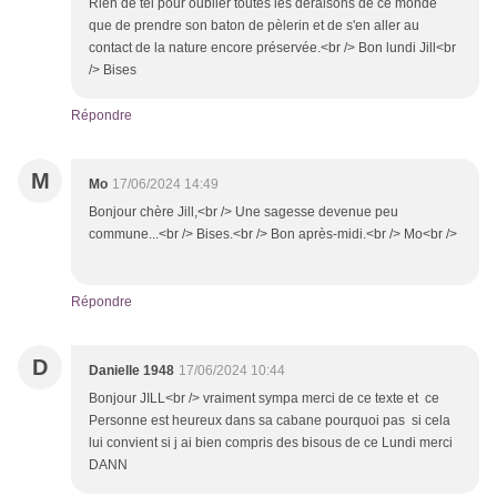
Rien de tel pour oublier toutes les déraisons de ce monde
que de prendre son baton de pèlerin et de s'en aller au
contact de la nature encore préservée.<br /> Bon lundi Jill<br
/> Bises
Répondre
M
Mo
17/06/2024 14:49
Bonjour chère Jill,<br /> Une sagesse devenue peu
commune...<br /> Bises.<br /> Bon après-midi.<br /> Mo<br />
Répondre
D
Danielle 1948
17/06/2024 10:44
Bonjour JILL<br /> vraiment sympa merci de ce texte et ce
Personne est heureux dans sa cabane pourquoi pas si cela
lui convient si j ai bien compris des bisous de ce Lundi merci
DANN