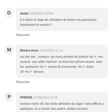
D
daniel
18/06/2024 09:58
Il a raison le sage de s'éloigner de toutes ces guerresqui
meurtissent le monde !!
Répondre
M
Monica-breiz
17/06/2024 17:11
oui loin des rumeurs qui nous arrivent de partout <br /> moi
aussi je suis allée marcher au bord des gréves seules avec
les goélands <br /> bonne fin d ejournée <br /> bises
Jill <br /> kénavo
Répondre
P
PPRENE
17/06/2024 16:38
bonjour chere Jill, tres belle définition du sâge ! mais difficile a
appliquer, on a bseoin des autres, amities et bises