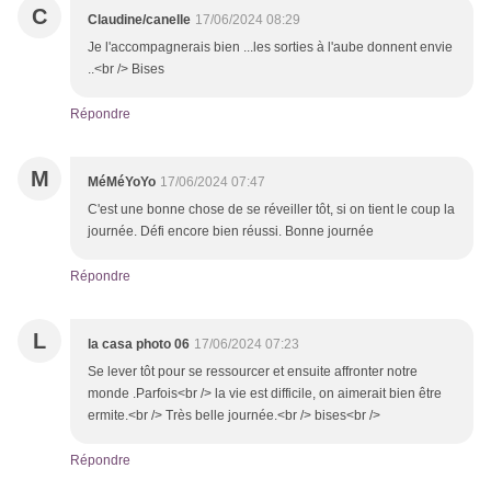
C
Claudine/canelle
17/06/2024 08:29
Je l'accompagnerais bien ...les sorties à l'aube donnent envie
..<br /> Bises
Répondre
M
MéMéYoYo
17/06/2024 07:47
C'est une bonne chose de se réveiller tôt, si on tient le coup la
journée. Défi encore bien réussi. Bonne journée
Répondre
L
la casa photo 06
17/06/2024 07:23
Se lever tôt pour se ressourcer et ensuite affronter notre
monde .Parfois<br /> la vie est difficile, on aimerait bien être
ermite.<br /> Très belle journée.<br /> bises<br />
Répondre