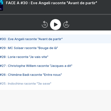
FACE A #30 : Eve Angeli raconte "Avant de partir"
#30 : Eve Angeli raconte "Avant de partir"
#29 : MC Solaar raconte "Bouge de là"
28 : Lorie raconte "Je vais vite"
#27 : Christophe Willem raconte "Jacques a dit"
#26 : Chimène Badi raconte "Entre nous"
#25 : Indochine raconte "3e sexe"
#24 : Zaho raconte "C'est chelou"
#23 : Patrick Bruel raconte "Au café des délices"
#22 : Kyo raconte "Le chemin"