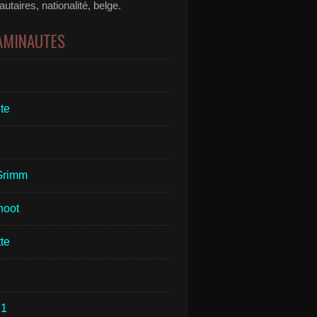
taires, nationalité, belge.
 AMINAUTES
te
Grimm
hoot
te
1