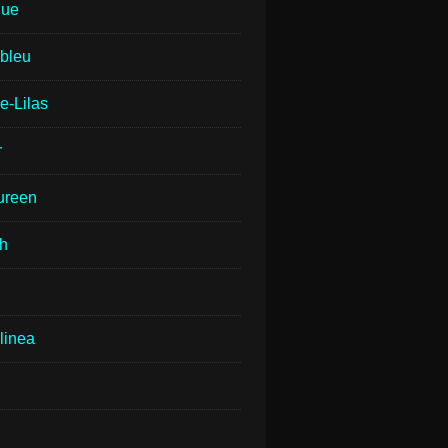
que
lbleu
e-Lilas
r
ureen
th
linea