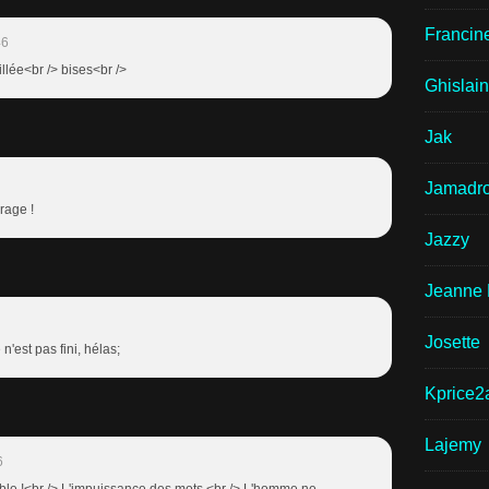
Francin
46
llée<br /> bises<br />
Ghislai
Jak
Jamadr
rage !
Jazzy
Jeanne 
Josette
n'est pas fini, hélas;
Kprice2
Lajemy
6