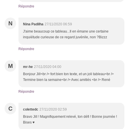
Répondre
N
Nina Padilha
27/11/2020 06:59
J'aime beaucoup ce tableau...Il en émane une certaine
inquiétude curieuse de ce regard juvénile, non ?Bizzz
Répondre
M
mr-he
27/11/2020 04:00
Bonjour Jill<br /> fort bien ton texte, et un joli tableau<br />
Termine bien la semaine<br /> Avec amitiés <br /> René
Répondre
C
colettedc
27/11/2020 02:59
Bravo Jill ! Magnifiquement relevé, ton défi ! Bonne journée !
Bises ♥