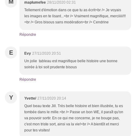
M
maplumefee
28/11/2020 02:31
Tellement d'émotion dans ce que tu as écrit<br /> Je voyais
les images en te lisant...<br /> Vraiment magnifique, merciiiii!!!
<br /> Gros bisous sans modération<br /> Cendrine
Répondre
E
Evy
27/11/2020 20:51
Un jolie tableau est magnifique belle histoire une bonne
soirée à toi soit prudente bisous
Répondre
Y
Yvette/
27/11/2020 20:14
Quel beau texte Jill. Très belle histoire et bien illustrée, tu es
tombée dans le mille.<br /> Passe un bon WE, il paraît qu'on
va pouvoir sortir. En ce qui me concerne, je ne bouge pas,
c'est mon triste sort, ainsi va la vie!<br /> A bientôt et merci
pour tes visites!