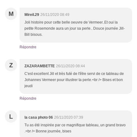
M
Mireil.29
26/11/2020 08:49
Joli histoire pour cette belle oeuvre de Vermeer..Et oui la
petite Rosemonde aura un jour sa perle.. Douce journée Jill-
Bill bisous.
Répondre
Z
ZAZARAMBETTE
26/11/2020 08:44
C'est excellent Jill et très futé de t'être servi de ce tableau de
Johannes Vermeer pour illustrer ta perle.<br /> Bises et bon
jeudi
Répondre
L
la casa photo 06
26/11/2020 07:39
Tu as été inspirée par ce magnifique tableau, un grand bravo
.<br /> Bonne journée, bises