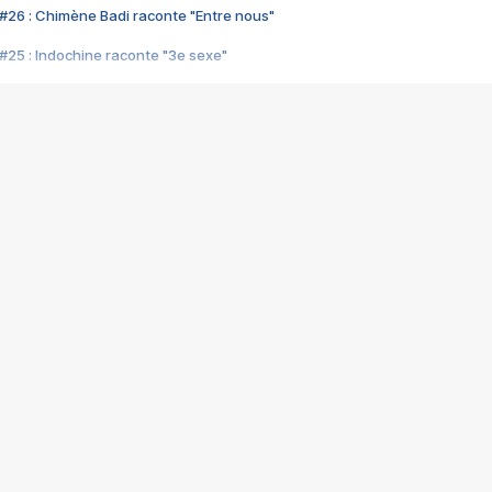
#26 : Chimène Badi raconte "Entre nous"
#25 : Indochine raconte "3e sexe"
#24 : Zaho raconte "C'est chelou"
#23 : Patrick Bruel raconte "Au café des délices"
#22 : Kyo raconte "Le chemin"
#21 : Nolwenn Leroy raconte "Cassé"
#20 : Patrick Hernandez raconte "Born to be alive"
#19 : Lorie raconte "Près de moi"
#18 : Michael Jones raconte "A nos actes manqués" (avec Jean-Jacque
#17 : Khaled raconte "Aïcha"
#16 : Corneille raconte "Parce qu'on vient de loin"
#15 : Indochine raconte "L'aventurier"
14 : Lorie raconte "Sur un air latino"