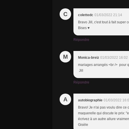
C
colettedc
01/03/2022 21:14
Bravo Jill, c'est tout à fait supe
Bises ♥
Répondre
M
Monica-breiz
01/03/2022 16:02
mariages arrangés <br /> pour q
Jill
Répondre
A
autobiographie
01/03/2022 16:
Bravo! Je n'ai pas voulu dire ce 
maquerelle qui discute le prix: "e
écrivez à un autre allure vraimen
Gisèle