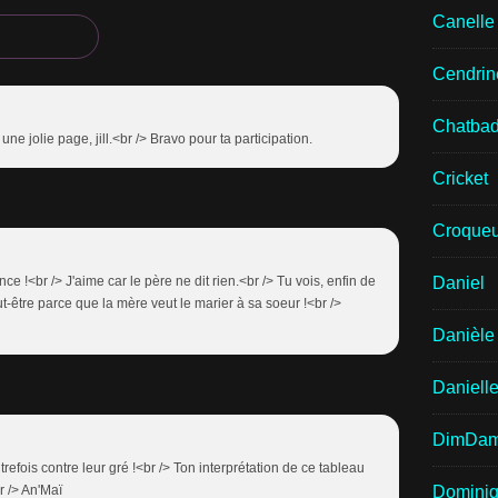
Canell
Cendrin
Chatba
t une jolie page, jill.<br /> Bravo pour ta participation.
Cricket
Croqueu
e !<br /> J'aime car le père ne dit rien.<br /> Tu vois, enfin de
Daniel
eut-être parce que la mère veut le marier à sa soeur !<br />
Danièle
Daniell
DimDa
refois contre leur gré !<br /> Ton interprétation de ce tableau
r /> An'Maï
Domini