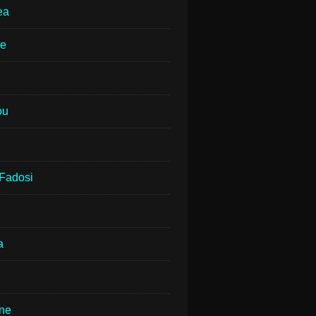
ea
ne
ou
Fadosi
a
rne