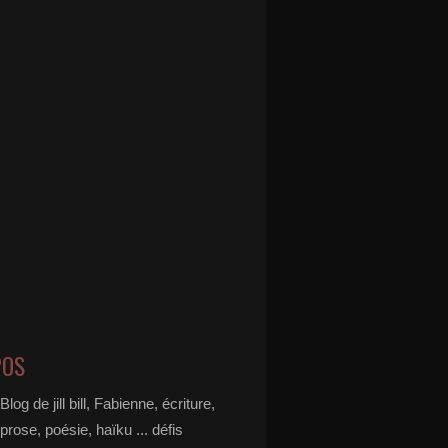
POS
Blog de jill bill, Fabienne, écriture,
prose, poésie, haïku ... défis