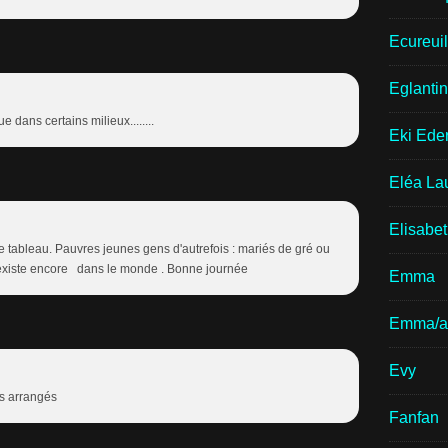
Ecureui
Eglantin
ue dans certains milieux........
Eki Ede
Eléa La
Elisabe
ce tableau. Pauvres jeunes gens d'autrefois : mariés de gré ou
a existe encore dans le monde . Bonne journée
Emma
Emma/a
Evy
es arrangés
Fanfan