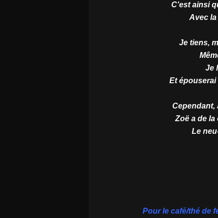
C'est ainsi q
Avec la 
Je tiens, m
Même
Je 
Et épouserai
Cependant, à
Zoë a de la 
Le neu
Pour le café/thé de 