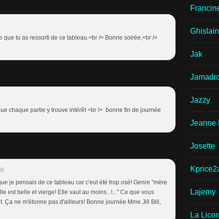
Francin
Ghislai
r ce que tu as ressorti de ce tableau.<br /> Bonne soirée,<br />
Jak
Jamadr
Jazzy
ue chaque partie y trouve intérêt <br /> bonne fin de journée
Jeanne 
Josette
Kprice2
00
que je pensais de ce tableau car c'eut été trop osé! Genre "mère
Lajemy
lle est belle et vierge! Elle vaut au moins...!..." Ce que vous
t. Ça ne m'étonne pas d'ailleurs! Bonne journée Mme Jill Bill,
La Lico