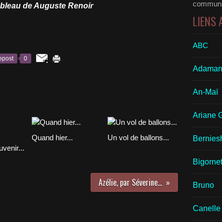
communau
ableau de Auguste Renoir
LIENS
ABC
epost
0
Adaman
An-Maï
Ariane 
Quand hier...
Un vol de ballons...
Bernies
venir...
Bigornet
Azélie, par Séverine...
Bruno
Canelle