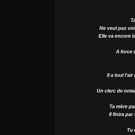
T
Ne veut pas voir
Elle va encore l
A force 
Il a tout l'a
Un clerc de nota
Ta mère pa
Il finira par
Tu 