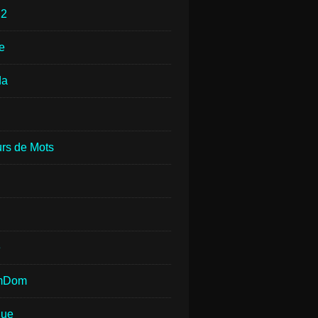
e
2
e
da
rs de Mots
e
mDom
que