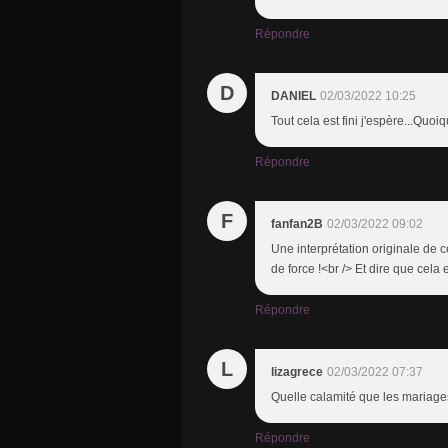
Répondre
D
DANIEL
02/03/2022 10:25
Tout cela est fini j'espère...Quoiq
Répondre
F
fanfan2B
02/03/2022 09:02
Une interprétation originale de 
de force !<br /> Et dire que cel
Répondre
L
lizagrece
02/03/2022 07:37
Quelle calamité que les mariag
Répondre