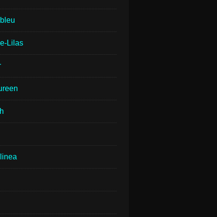
lbleu
e-Lilas
r
ureen
th
linea