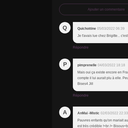
Ajouter un commentaire
Q
Quichottine
05/03/2022 06:39
Je t'avais lue chez Brigitte... c'es
Répondre
P
pimprenelle
04/03/2022 18:18
Mais oui ça existe encore en Franc
compte il lui aurait plu à elle. P
Bises4 Jill
Répondre
A
AnMaï -Mistic
02/03/2022 22:33
Pauvres enfants qu'on mariait aut
est très crédible !<br /> Bisous<b