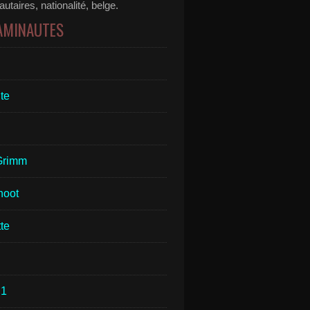
taires, nationalité, belge.
 AMINAUTES
te
Grimm
hoot
te
1