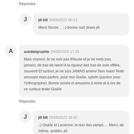
Répondre
J
jill bill
30/09/2025 00:23
Merci Nicole.... ;-) bonne nuit, bises jill
A
autobiographie
29/09/2025 17:35
Mais voyons! Je ne suis pas frileuse et je ne mets pas,
jamais!, de bas de laine! A la rigueur des bas de soie effilés,
souvent! Et surtout, je ne suis JAMAIS amère! Non mais! Texte
amusant mais parfois, pour moi Gisèle, sybilin (pardon pour
l'orthographe). Bonne soirée et amusons à relire et à rire de
ce curieux texte! Gisèle
Répondre
J
jill bill
29/09/2025 18:40
;-) Gisèle et Lucienne, le duo des vamps..... Merci, de
même, amitiés, jill