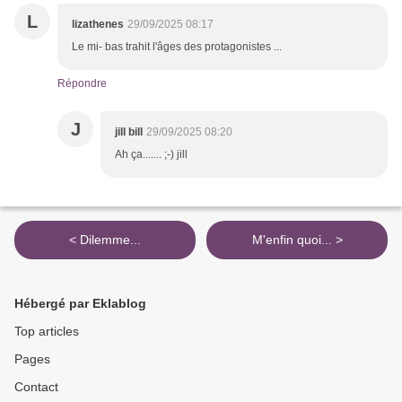
L
lizathenes
29/09/2025 08:17
Le mi- bas trahit l'âges des protagonistes ...
Répondre
J
jill bill
29/09/2025 08:20
Ah ça....... ;-) jill
< Dilemme...
M'enfin quoi... >
Hébergé par Eklablog
Top articles
Pages
Contact