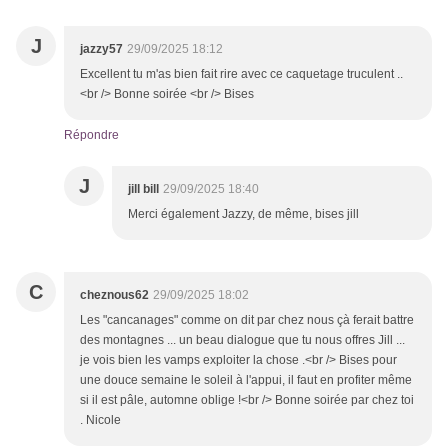
J
jazzy57
29/09/2025 18:12
Excellent tu m'as bien fait rire avec ce caquetage truculent ..
<br /> Bonne soirée <br /> Bises
Répondre
J
jill bill
29/09/2025 18:40
Merci également Jazzy, de même, bises jill
C
cheznous62
29/09/2025 18:02
Les "cancanages" comme on dit par chez nous çà ferait battre
des montagnes ... un beau dialogue que tu nous offres Jill ...
je vois bien les vamps exploiter la chose .<br /> Bises pour
une douce semaine le soleil à l'appui, il faut en profiter même
si il est pâle, automne oblige !<br /> Bonne soirée par chez toi
. Nicole