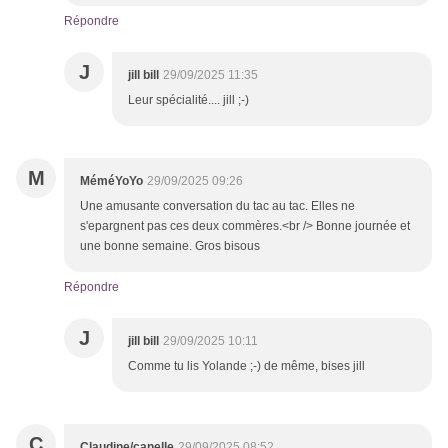
Répondre
J
jill bill
29/09/2025 11:35
Leur spécialité.... jill ;-)
M
MéméYoYo
29/09/2025 09:26
Une amusante conversation du tac au tac. Elles ne
s'epargnent pas ces deux commères.<br /> Bonne journée et
une bonne semaine. Gros bisous
Répondre
J
jill bill
29/09/2025 10:11
Comme tu lis Yolande ;-) de même, bises jill
C
Claudine/canelle
29/09/2025 08:52