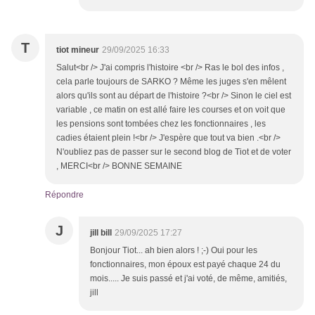
T
tiot mineur
29/09/2025 16:33
Salut<br /> J'ai compris l'histoire <br /> Ras le bol des infos ,
cela parle toujours de SARKO ? Même les juges s'en mêlent
alors qu'ils sont au départ de l'histoire ?<br /> Sinon le ciel est
variable , ce matin on est allé faire les courses et on voit que
les pensions sont tombées chez les fonctionnaires , les
cadies étaient plein !<br /> J'espère que tout va bien .<br />
N'oubliez pas de passer sur le second blog de Tiot et de voter
, MERCI<br /> BONNE SEMAINE
Répondre
J
jill bill
29/09/2025 17:27
Bonjour Tiot... ah bien alors ! ;-) Oui pour les
fonctionnaires, mon époux est payé chaque 24 du
mois..... Je suis passé et j'ai voté, de même, amitiés,
jill