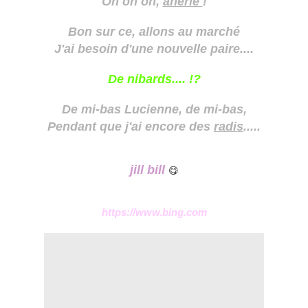
Oh oh oh,
ânerie
!
Bon sur ce, allons au marché
J'ai besoin d'une nouvelle paire....
De nibards.... !?
De mi-bas Lucienne, de mi-bas,
Pendant que j'ai encore des
radis
.....
jill bill
😋
https://www.bing.com