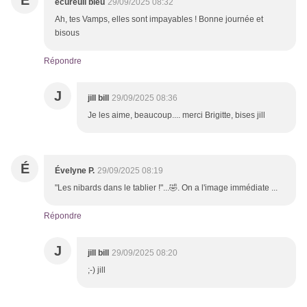
É
écureuil bleu
29/09/2025 08:32
Ah, tes Vamps, elles sont impayables ! Bonne journée et
bisous
Répondre
J
jill bill
29/09/2025 08:36
Je les aime, beaucoup.... merci Brigitte, bises jill
É
Évelyne P.
29/09/2025 08:19
"Les nibards dans le tablier !"...🤣. On a l'image immédiate ...
Répondre
J
jill bill
29/09/2025 08:20
;-) jill