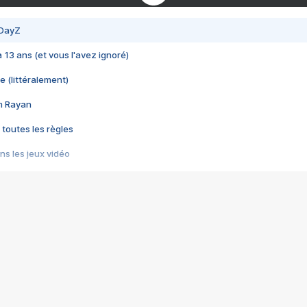
 DayZ
 a 13 ans (et vous l'avez ignoré)
e (littéralement)
im Rayan
 toutes les règles
s les jeux vidéo
us choquant de Rockstar ? - Le scandale BULLY
e plus moche de Steam
du RÊVE tourne au CAUCHEMAR
pendant 8 heures
it… à tort
umiliés par un jeu vidéo