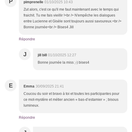
P
pimprenelle
01/10/2025 10:43
Zut alors, c'est ce qu'il me faut maintenant avec le temps qui
fraichit. Tu me fais vieillir !<br /> N'empêche les dialogues
entre Lucienne et Gisèle sont toujours aussi savoureux.<br />
Bonne journée<br /> Bises4 Jill
Répondre
J
jill bill
01/10/2025 12:27
Bonne journée la miss ;-) bises4
E
Emma
30/09/2025 21:41
Coucou du soir et bravo à toi et toutes les participantes pour
ce mot-mystère et métier ancien « bas-d’estamier » ; bisous
lumineux.
Répondre