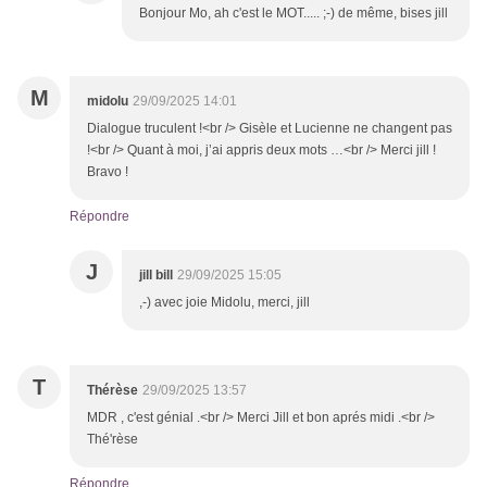
Bonjour Mo, ah c'est le MOT..... ;-) de même, bises jill
M
midolu
29/09/2025 14:01
Dialogue truculent !<br /> Gisèle et Lucienne ne changent pas
!<br /> Quant à moi, j’ai appris deux mots …<br /> Merci jill !
Bravo !
Répondre
J
jill bill
29/09/2025 15:05
,-) avec joie Midolu, merci, jill
T
Thérèse
29/09/2025 13:57
MDR , c'est génial .<br /> Merci Jill et bon aprés midi .<br />
Thé'rèse
Répondre