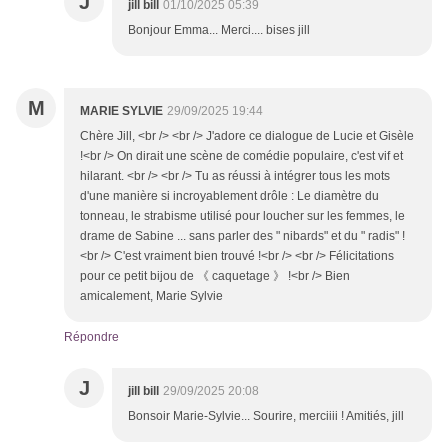
J
jill bill
01/10/2025 05:39
Bonjour Emma... Merci.... bises jill
M
MARIE SYLVIE
29/09/2025 19:44
Chère Jill, <br /> <br /> J'adore ce dialogue de Lucie et Gisèle
!<br /> On dirait une scène de comédie populaire, c'est vif et
hilarant. <br /> <br /> Tu as réussi à intégrer tous les mots
d'une manière si incroyablement drôle : Le diamètre du
tonneau, le strabisme utilisé pour loucher sur les femmes, le
drame de Sabine ... sans parler des " nibards" et du " radis" !
<br /> C'est vraiment bien trouvé !<br /> <br /> Félicitations
pour ce petit bijou de 《 caquetage 》 !<br /> Bien
amicalement, Marie Sylvie
Répondre
J
jill bill
29/09/2025 20:08
Bonsoir Marie-Sylvie... Sourire, merciiii ! Amitiés, jill