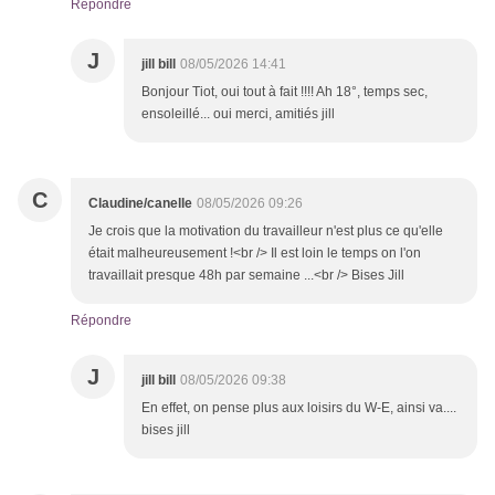
Répondre
J
jill bill
08/05/2026 14:41
Bonjour Tiot, oui tout à fait !!!! Ah 18°, temps sec,
ensoleillé... oui merci, amitiés jill
C
Claudine/canelle
08/05/2026 09:26
Je crois que la motivation du travailleur n'est plus ce qu'elle
était malheureusement !<br /> Il est loin le temps on l'on
travaillait presque 48h par semaine ...<br /> Bises Jill
Répondre
J
jill bill
08/05/2026 09:38
En effet, on pense plus aux loisirs du W-E, ainsi va....
bises jill