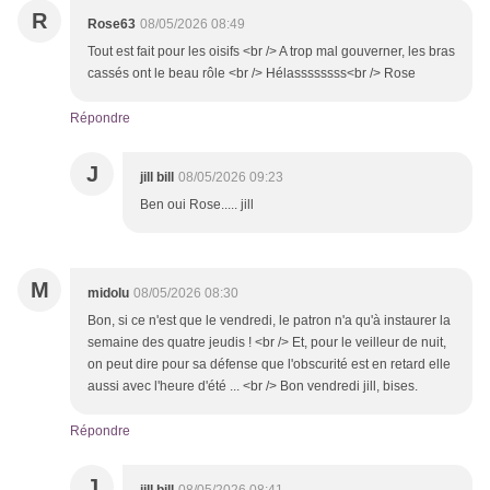
R
Rose63
08/05/2026 08:49
Tout est fait pour les oisifs <br /> A trop mal gouverner, les bras
cassés ont le beau rôle <br /> Hélassssssss<br /> Rose
Répondre
J
jill bill
08/05/2026 09:23
Ben oui Rose..... jill
M
midolu
08/05/2026 08:30
Bon, si ce n'est que le vendredi, le patron n'a qu'à instaurer la
semaine des quatre jeudis ! <br /> Et, pour le veilleur de nuit,
on peut dire pour sa défense que l'obscurité est en retard elle
aussi avec l'heure d'été ... <br /> Bon vendredi jill, bises.
Répondre
J