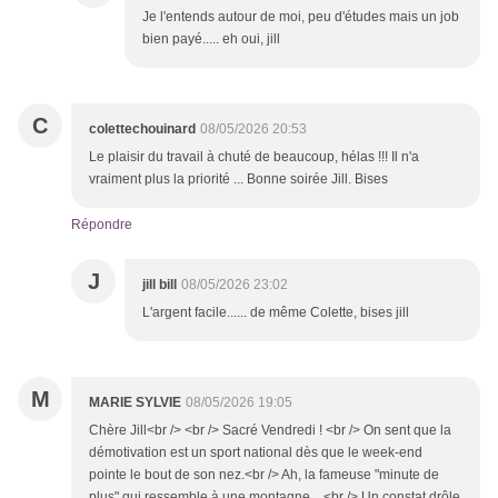
Je l'entends autour de moi, peu d'études mais un job
bien payé..... eh oui, jill
C
colettechouinard
08/05/2026 20:53
Le plaisir du travail à chuté de beaucoup, hélas !!! Il n'a
vraiment plus la priorité ... Bonne soirée Jill. Bises
Répondre
J
jill bill
08/05/2026 23:02
L'argent facile...... de même Colette, bises jill
M
MARIE SYLVIE
08/05/2026 19:05
Chère Jill<br /> <br /> Sacré Vendredi ! <br /> On sent que la
démotivation est un sport national dès que le week-end
pointe le bout de son nez.<br /> Ah, la fameuse "minute de
plus" qui ressemble à une montagne... <br /> Un constat drôle