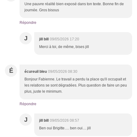
Une pauvre réalité bien exposé dans ton texte. Bonne fin de
journée. Gros bisous
Répondre
J
jill bill
09/05/2026 17:20
Merci à toi, de même, bises jill
É
écureuil bleu
09/05/2026 08:30
Bonjour Fabienne. Le travail a perdu la place qu'il occupait et
les relations se sont dégradées. Plus question de faire un peu
plus, juste le minimum.
Répondre
J
jill bill
09/05/2026 08:57
Ben oui Brigitte..... ben oui.... jill