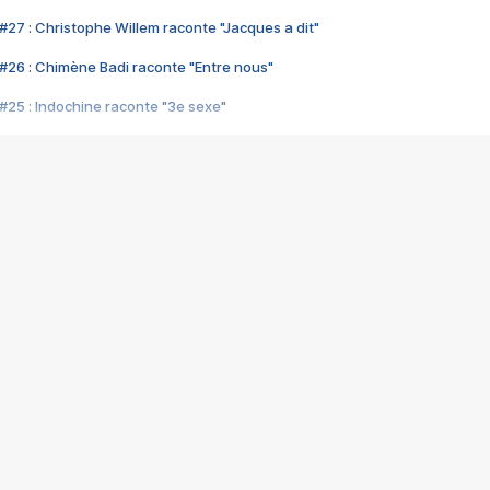
#27 : Christophe Willem raconte "Jacques a dit"
#26 : Chimène Badi raconte "Entre nous"
#25 : Indochine raconte "3e sexe"
#24 : Zaho raconte "C'est chelou"
#23 : Patrick Bruel raconte "Au café des délices"
#22 : Kyo raconte "Le chemin"
#21 : Nolwenn Leroy raconte "Cassé"
#20 : Patrick Hernandez raconte "Born to be alive"
#19 : Lorie raconte "Près de moi"
#18 : Michael Jones raconte "A nos actes manqués" (avec Jean-Jacque
#17 : Khaled raconte "Aïcha"
#16 : Corneille raconte "Parce qu'on vient de loin"