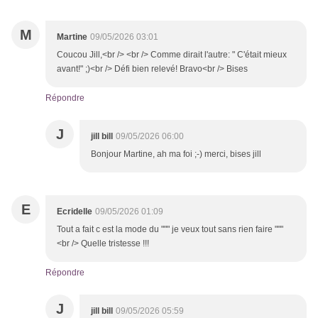
M
Martine
09/05/2026 03:01
Coucou Jill,<br /> <br /> Comme dirait l'autre: " C'était mieux
avant!" ;)<br /> Défi bien relevé! Bravo<br /> Bises
Répondre
J
jill bill
09/05/2026 06:00
Bonjour Martine, ah ma foi ;-) merci, bises jill
E
Ecridelle
09/05/2026 01:09
Tout a fait c est la mode du """ je veux tout sans rien faire """
<br /> Quelle tristesse !!!
Répondre
J
jill bill
09/05/2026 05:59