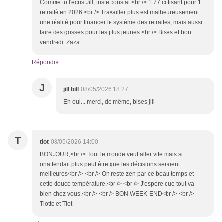
Comme tu l'écris Jill, triste constat.<br /> 1.77 cotisant pour 1
retraité en 2026 <br /> Travailler plus est malheureusement
une réalité pour financer le système des retraites, mais aussi
faire des gosses pour les plus jeunes.<br /> Bises et bon
vendredi. Zaza
Répondre
J
jill bill
08/05/2026 18:27
Eh oui... merci, de même, bises jill
T
tiot
08/05/2026 14:00
BONJOUR,<br /> Tout le monde veut aller vite mais si
onattendait plus peut être que les décisions seraient
meilleures<br /> <br /> On reste zen par ce beau temps et
cette douce température.<br /> <br /> J'espère que tout va
bien chez vous.<br /> <br /> BON WEEK-END<br /> <br />
Tiotte et Tiot