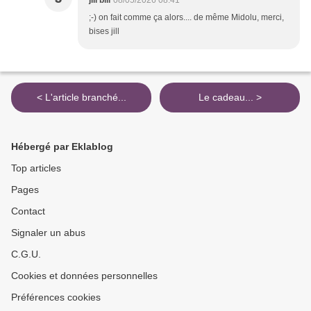
jill bill
08/05/2026 08:41
;-) on fait comme ça alors.... de même Midolu, merci,
bises jill
< L'article branché...
Le cadeau... >
Hébergé par Eklablog
Top articles
Pages
Contact
Signaler un abus
C.G.U.
Cookies et données personnelles
Préférences cookies