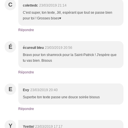
C
colettedc
23/03/2019 21:14
C'est super, ton texte, Jill, espérant que tout se passe bien
pour toi ! Grosses bises♥
Répondre
É
écureuil bleu
23/03/2019 20:56
Bravo pour ton shamrock pour la Saint-Patrick ! J'espère que
tu vas bien. Bisous
Répondre
E
Evy
23/03/2019 20:40
Superbe ton texte passe une douce soirée bisous
Répondre
Y
Yvette/
23/03/2019 17:17