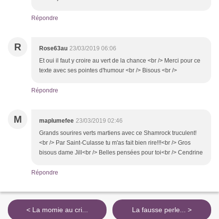
Répondre
R
Rose63au
23/03/2019 06:06
Et oui il faut y croire au vert de la chance <br /> Merci pour ce
texte avec ses pointes d'humour <br /> Bisous <br />
Répondre
M
maplumefee
23/03/2019 02:46
Grands sourires verts martiens avec ce Shamrock truculent!
<br /> Par Saint-Culasse tu m'as fait bien rire!!!<br /> Gros
bisous dame Jill<br /> Belles pensées pour toi<br /> Cendrine
Répondre
< La momie au cri...
La fausse perle... >