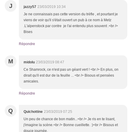
J
jazzy57
23/03/2019 10:34
Je ne connaissais pas cette version du trèfle , et pourtant je
viens de voir qu'il s'était ouvert un pub à ce nom à Metz
.L'alpenstock par contre je l'ai entendu plus souvent .<br />
Bises
Répondre
M
midolu
23/03/2019 08:47
Ce Shamrock, ce n'est pas un géant vert ! <br /> En plus, on
dirait qu'il est dur de la feuille ... <br /> Bisous et pensées
amicales.
Répondre
Q
Quichottine
23/03/2019 07:25
Un peu de chance de bon matin...<br /> Je ris en te lisant,
j'imagine la scène.<br /> Bonne cueillette. :)<br /> Bisous et
douce journée.