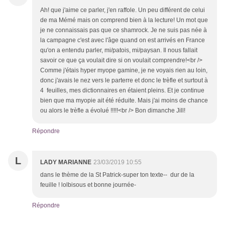
Ah! que j'aime ce parler, j'en raffole. Un peu différent de celui
de ma Mémé mais on comprend bien à la lecture! Un mot que
je ne connaissais pas que ce shamrock. Je ne suis pas née à
la campagne c'est avec l'âge quand on est arrivés en France
qu'on a entendu parler, mi/patois, mi/paysan. Il nous fallait
savoir ce que ça voulait dire si on voulait comprendre!<br />
Comme j'étais hyper myope gamine, je ne voyais rien au loin,
donc j'avais le nez vers le parterre et donc le trèfle et surtout à
4 feuilles, mes dictionnaires en étaient pleins. Et je continue
bien que ma myopie ait été réduite. Mais j'ai moins de chance
ou alors le trèfle a évolué !!!!!<br /> Bon dimanche Jill!
Répondre
L
LADY MARIANNE
23/03/2019 10:55
dans le thème de la St Patrick-super ton texte-- dur de la
feuille ! lolbisous et bonne journée-
Répondre