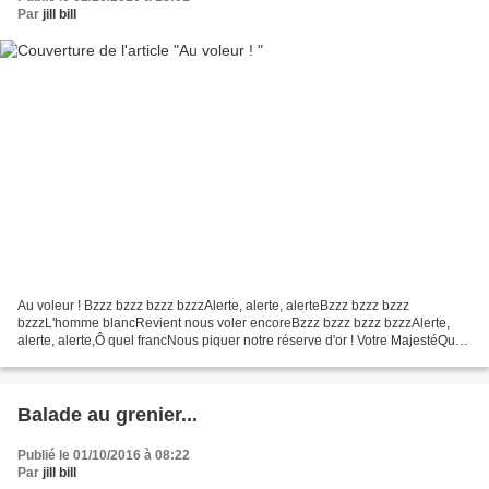
Par
jill bill
Au voleur ! Bzzz bzzz bzzz bzzzAlerte, alerte, alerteBzzz bzzz bzzz
bzzzL'homme blancRevient nous voler encoreBzzz bzzz bzzz bzzzAlerte,
alerte, alerte,Ô quel francNous piquer notre réserve d'or ! Votre MajestéQue
faire de cet individuPlus habillé que...
Balade au grenier...
Publié le 01/10/2016 à 08:22
Par
jill bill