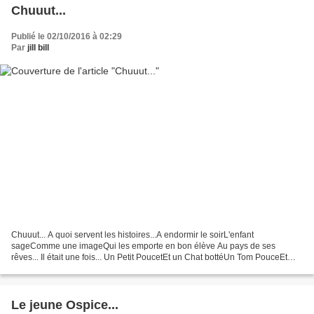
Chuuut...
Publié le 02/10/2016 à 02:29
Par
jill bill
Chuuut... A quoi servent les histoires...A endormir le soirL'enfant
sageComme une imageQui les emporte en bon élève Au pays de ses
rêves... Il était une fois... Un Petit PoucetEt un Chat bottéUn Tom PouceEt
une Boucle d'or et les Trois OursUne chèvre...
Le jeune Ospice...