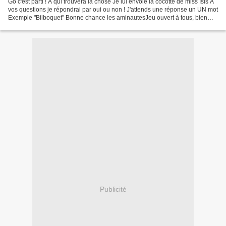
Go c'est parti ! A qui trouvera la chose Je lui envoie la cocotte de miss Isis A
vos questions je répondrai par oui ou non ! J'attends une réponse un UN mot
Exemple "Bilboquet" Bonne chance les aminautesJeu ouvert à tous, bien
cordialement, JB Photo JB...
Publicité