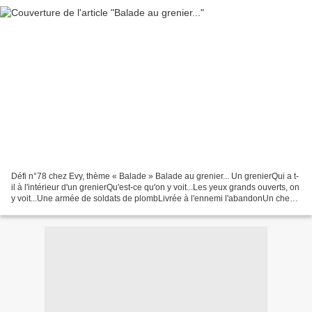
Défi n°78 chez Evy, thème « Balade » Balade au grenier... Un grenierQui a t-
il à l'intérieur d'un grenierQu'est-ce qu'on y voit...Les yeux grands ouverts, on
y voit...Une armée de soldats de plombLivrée à l'ennemi l'abandonUn cheval
à basculeSans coucou...