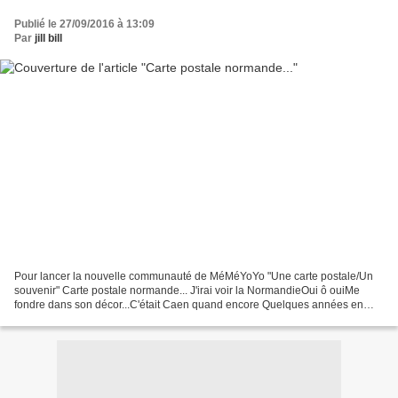
Publié le 27/09/2016 à 13:09
Par
jill bill
Pour lancer la nouvelle communauté de MéMéYoYo "Une carte postale/Un
souvenir" Carte postale normande... J'irai voir la NormandieOui ô ouiMe
fondre dans son décor...C'était Caen quand encore Quelques années en
arrièreMais comme si c'était hierDans mes...