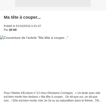
Ma tête à couper...
Publié le 01/10/2016 à 01:47
Par
jill bill
Pour l'Atelier d'Ecriture n°13 chez Ghislaine Consigne : « Un texte avec elle
est bien morte hier dedans » Ma tête à couper... On dit que oui, on dit que
non... ! Elle est bien morte, hier Je l'ai vu sa natureBien dans le thème...Tête
blêmeDépouillée,...