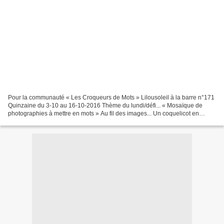
Pour la communauté « Les Croqueurs de Mots » Lilousoleil à la barre n°171
Quinzaine du 3-10 au 16-10-2016 Thème du lundi/défi... « Mosaïque de
photographies à mettre en mots » Au fil des images... Un coquelicot en
familleUne automobile au soleilUne rose...