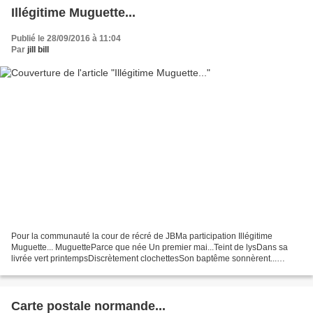
Illégitime Muguette...
Publié le 28/09/2016 à 11:04
Par
jill bill
Pour la communauté la cour de récré de JBMa participation Illégitime
Muguette... MuguetteParce que née Un premier mai...Teint de lysDans sa
livrée vert printempsDiscrètement clochettesSon baptême sonnèrent...
MuguetteFruit du péchéD'une bêtise à Cambrai...Sa...
Carte postale normande...