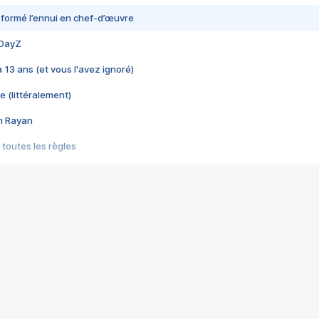
nsformé l’ennui en chef-d’œuvre
 DayZ
 a 13 ans (et vous l'avez ignoré)
e (littéralement)
im Rayan
 toutes les règles
s les jeux vidéo
us choquant de Rockstar ? - Le scandale BULLY
e plus moche de Steam
du RÊVE tourne au CAUCHEMAR
pendant 8 heures
it… à tort