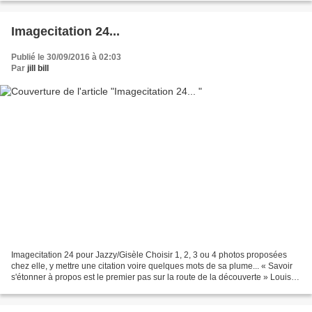
Imagecitation 24...
Publié le 30/09/2016 à 02:03
Par
jill bill
Imagecitation 24 pour Jazzy/Gisèle Choisir 1, 2, 3 ou 4 photos proposées
chez elle, y mettre une citation voire quelques mots de sa plume... « Savoir
s'étonner à propos est le premier pas sur la route de la découverte » Louis
Pasteur En passant par la...