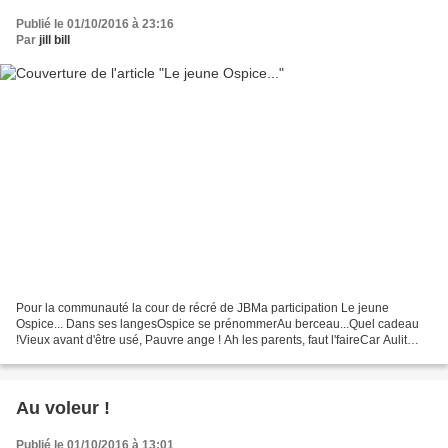
Publié le 01/10/2016 à 23:16
Par
jill bill
Pour la communauté la cour de récré de JBMa participation Le jeune
Ospice... Dans ses langesOspice se prénommerAu berceau...Quel cadeau
!Vieux avant d'être usé, Pauvre ange ! Ah les parents, faut l'faireCar Aulit
comme nom...Ospice Aulit crénomDe quoi...
Au voleur !
Publié le 01/10/2016 à 13:01