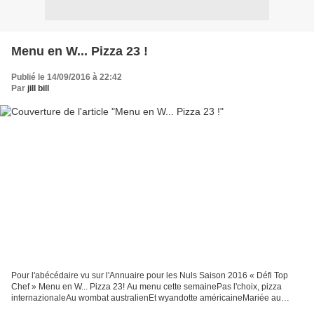
Menu en W... Pizza 23 !
Publié le 14/09/2016 à 22:42
Par
jill bill
Pour l'abécédaire vu sur l'Annuaire pour les Nuls Saison 2016 « Défi Top
Chef » Menu en W... Pizza 23! Au menu cette semainePas l'choix, pizza
internazionaleAu wombat australienEt wyandotte américaineMariée au
witloof belgeFaçon Walla-walla indienneSauce...