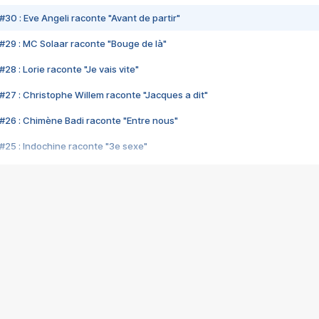
#30 : Eve Angeli raconte "Avant de partir"
#29 : MC Solaar raconte "Bouge de là"
28 : Lorie raconte "Je vais vite"
#27 : Christophe Willem raconte "Jacques a dit"
#26 : Chimène Badi raconte "Entre nous"
#25 : Indochine raconte "3e sexe"
#24 : Zaho raconte "C'est chelou"
#23 : Patrick Bruel raconte "Au café des délices"
#22 : Kyo raconte "Le chemin"
#21 : Nolwenn Leroy raconte "Cassé"
#20 : Patrick Hernandez raconte "Born to be alive"
#19 : Lorie raconte "Près de moi"