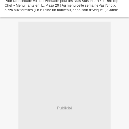
Pour l'abécédaire vu sur l'Annuaire pour les Nuls Saison 2016 « Défi Top
Chef » Menu hanté en T... Pizza 20 ! Au menu cette semainePas l'choix,
pizza aux termites (En cuisine un nouveau, napolitain d'Afrique...) Garnie
d'oignons de tulipe Et de feuilles...
Publicité