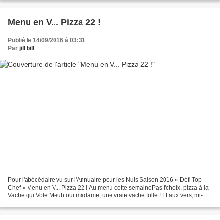
Menu en V... Pizza 22 !
Publié le 14/09/2016 à 03:31
Par
jill bill
Pour l'abécédaire vu sur l'Annuaire pour les Nuls Saison 2016 « Défi Top
Chef » Menu en V... Pizza 22 ! Au menu cette semainePas l'choix, pizza à la
Vache qui Vole Meuh oui madame, une vraie vache folle ! Et aux vers, mi-
sel... Garnie de... vomi, j'en...