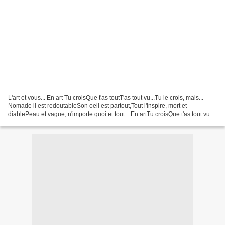
L'art et vous... En art Tu croisQue t'as toutT'as tout vu...Tu le crois, mais...
Nomade il est redoutableSon oeil est partout,Tout l'inspire, mort et
diablePeau et vague, n'importe quoi et tout... En artTu croisQue t'as tout vuTu
le crois, mais...Il te...