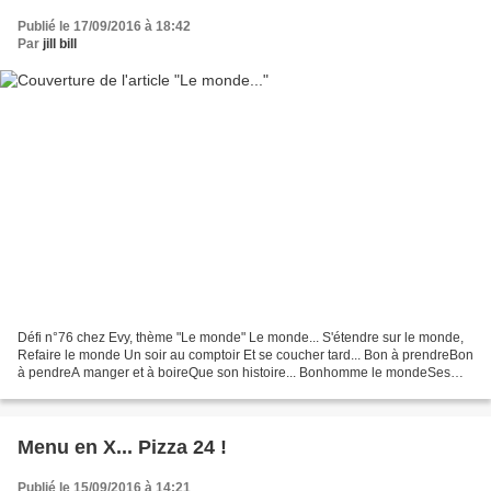
Publié le 17/09/2016 à 18:42
Par
jill bill
Défi n°76 chez Evy, thème "Le monde" Le monde... S'étendre sur le monde,
Refaire le monde Un soir au comptoir Et se coucher tard... Bon à prendreBon
à pendreA manger et à boireQue son histoire... Bonhomme le mondeSes
qualités et ses défautsBon et immondeVaut...
Menu en X... Pizza 24 !
Publié le 15/09/2016 à 14:21