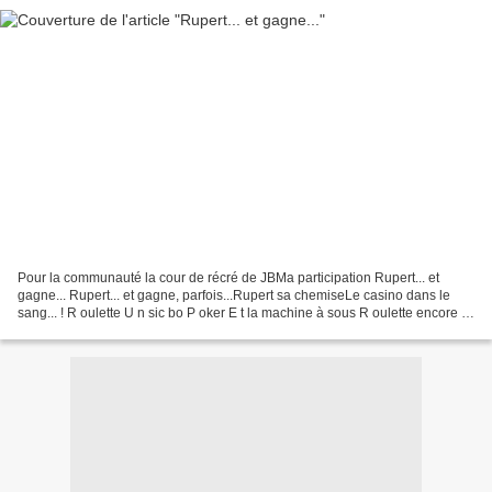
Pour la communauté la cour de récré de JBMa participation Rupert... et
gagne... Rupert... et gagne, parfois...Rupert sa chemiseLe casino dans le
sang... ! R oulette U n sic bo P oker E t la machine à sous R oulette encore T
rente et quarante... Rupert......