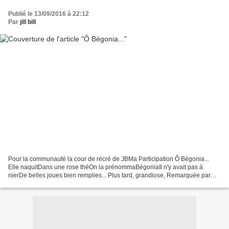
Publié le 13/09/2016 à 22:12
Par
jill bill
Pour la communauté la cour de récré de JBMa Participation Ô Bégonia...
Elle naquitDans une rose théOn la prénommaBégoniaIl n'y avait pas à
nierDe belles joues bien remplies... Plus tard, grandiose, Remarquée par
Botero, une chance,Bégonia plu au maîtreDans...