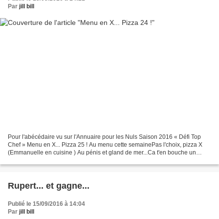
Par
jill bill
Pour l'abécédaire vu sur l'Annuaire pour les Nuls Saison 2016 « Défi Top
Chef » Menu en X... Pizza 25 ! Au menu cette semainePas l'choix, pizza X
(Emmanuelle en cuisine ) Au pénis et gland de mer...Ca t'en bouche un
coin... zi zi, si siJe l'vois bien...
Rupert... et gagne...
Publié le 15/09/2016 à 14:04
Par
jill bill