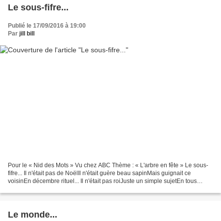
Le sous-fifre...
Publié le 17/09/2016 à 19:00
Par
jill bill
Pour le « Nid des Mots » Vu chez ABC Thème : « L'arbre en fête » Le sous-
fifre... Il n'était pas de NoëlIl n'était guère beau sapinMais guignait ce
voisinEn décembre rituel... Il n'était pas roiJuste un simple sujetEn tous
boisToutes forêts... Ca suscitait...
Le monde...