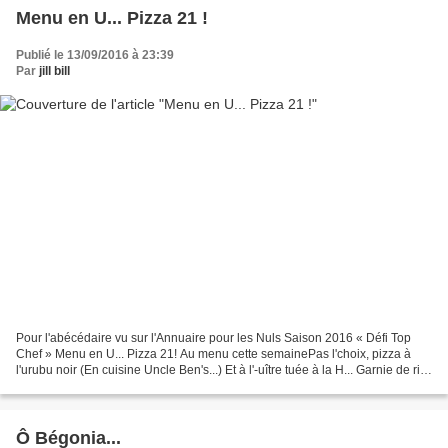
Menu en U... Pizza 21 !
Publié le 13/09/2016 à 23:39
Par
jill bill
Pour l'abécédaire vu sur l'Annuaire pour les Nuls Saison 2016 « Défi Top
Chef » Menu en U... Pizza 21! Au menu cette semainePas l'choix, pizza à
l'urubu noir (En cuisine Uncle Ben's...) Et à l'-uître tuée à la H... Garnie de riz
parfumé à la fleur de...
Ô Bégonia...