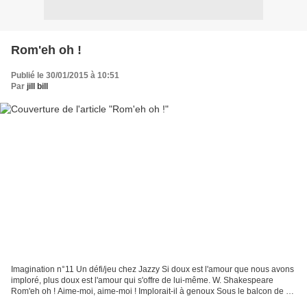
Rom'eh oh !
Publié le 30/01/2015 à 10:51
Par
jill bill
Imagination n°11 Un défi/jeu chez Jazzy Si doux est l'amour que nous avons
imploré, plus doux est l'amour qui s'offre de lui-même. W. Shakespeare
Rom'eh oh ! Aime-moi, aime-moi ! Implorait-il à genoux Sous le balcon de sa
Juliette Mains jointes Coeur...