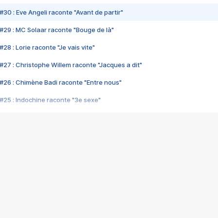
#30 : Eve Angeli raconte "Avant de partir"
#29 : MC Solaar raconte "Bouge de là"
28 : Lorie raconte "Je vais vite"
#27 : Christophe Willem raconte "Jacques a dit"
#26 : Chimène Badi raconte "Entre nous"
#25 : Indochine raconte "3e sexe"
#24 : Zaho raconte "C'est chelou"
#23 : Patrick Bruel raconte "Au café des délices"
#22 : Kyo raconte "Le chemin"
#21 : Nolwenn Leroy raconte "Cassé"
#20 : Patrick Hernandez raconte "Born to be alive"
#19 : Lorie raconte "Près de moi"