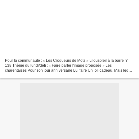
Pour la communauté : « Les Croqueurs de Mots » Lilousoleil à la barre n°
138 Thème du lundi/défi : « Faire parler l'image proposée » Les
charentaises Pour son jour anniversaire Lui faire Un joli cadeau, Mais lequel
de cadeau... !? Devant cette insolite...