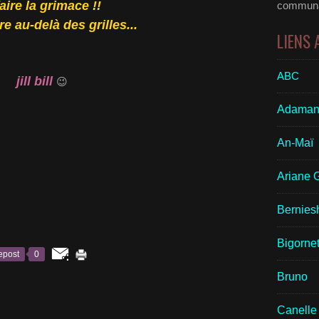
aire la grimace !!
communau
e au-delà des grilles...
LIENS
ABC
jill bill
😉
Adaman
An-Maï
Ariane 
Bernies
Bigornet
epost
0
Bruno
Canelle