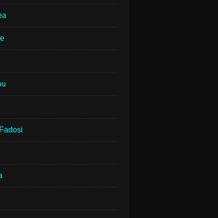
ea
ne
ou
Fadosi
a