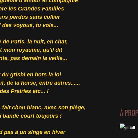
, gueule d'amour et compagnie
nre les Grandes Familles
ens perdus sans collier
l des voyous, tu vois...
 de Paris, la nuit, en chat,
st mon royaume, qu'il dit
te, pas demain la veille...
 du grisbi en hors la loi
, de la horse, entre autres......
es Prairies etc... !
, fait chou blanc, avec son piège,
À PRO
la bande court toujours !
 pas à un singe en hiver