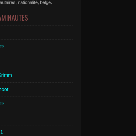
taires, nationalité, belge.
 AMINAUTES
te
Grimm
hoot
te
1