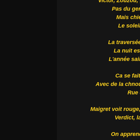
Victor, Zouzou
Pas du ge
Mais chi
Le solei
La traversée
La nuit e
L'année sain
Ca se fait
Avec de la chnouf
Rue d
Maigret voit rouge
Verdict, 
On apprend