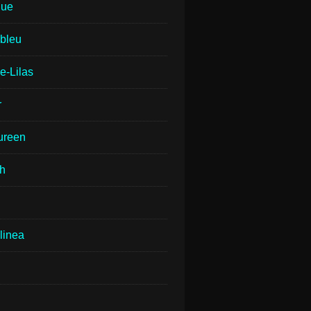
que
lbleu
e-Lilas
r
ureen
th
linea