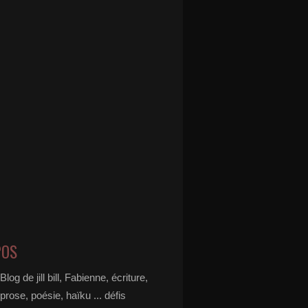
POS
Blog de jill bill, Fabienne, écriture,
prose, poésie, haïku ... défis