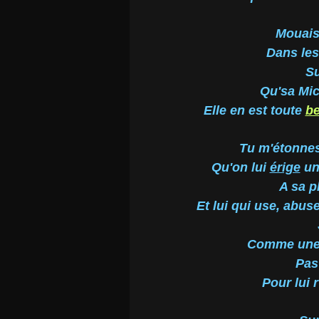
Mouais
Dans les
Su
Qu'sa Mich
Elle en est toute
be
Tu m'étonnes,
Qu'on lui
érige
un
A sa pl
Et lui qui use, abus
Comme une 
Pas
Pour lui r