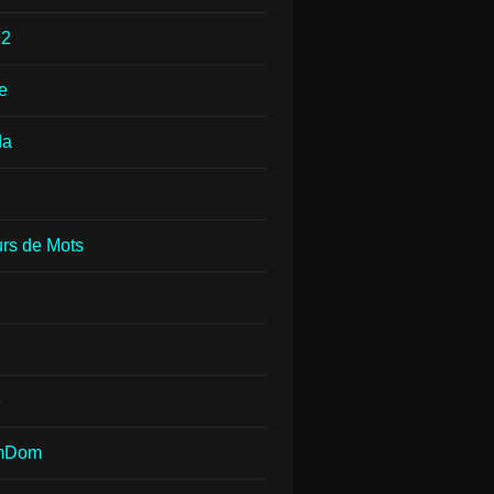
e
2
e
da
rs de Mots
e
mDom