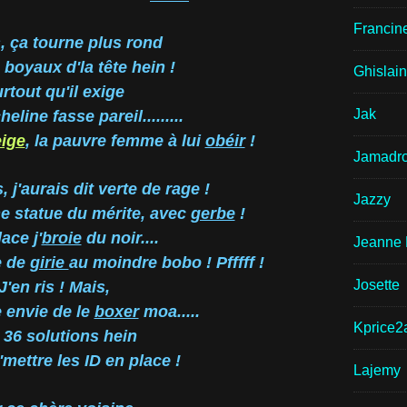
Francin
, ça tourne plus rond
 boyaux d'la tête hein !
Ghislai
rtout qu'il exige
Jak
eline fasse pareil.........
ige
, la pauvre femme à lui
obéir
!
Jamadr
 j'aurais dit verte de rage !
Jazzy
e statue du mérite, avec
gerbe
!
ace j'
broie
du noir....
Jeanne 
e de
girie
au moindre bobo ! Pfffff !
Josette
J'en ris ! Mais,
envie de le
boxer
moa.....
Kprice2
 36 solutions hein
'mettre les ID en place !
Lajemy