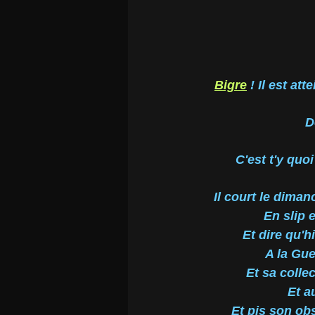
Bigre
! Il est att
D
C'est t'y quo
Il court le diman
En slip e
Et dire qu'hi
A la Gue
Et sa colle
Et a
Et pis son ob