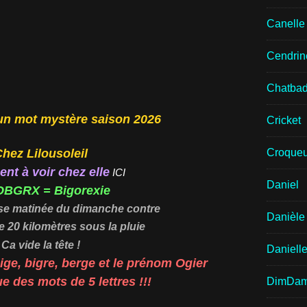
Canell
Cendrin
Chatba
 un mot mystère saison 2026
Cricket
hez Lilousoleil
Croqueu
nt à voir chez elle
ICI
Daniel
OBGRX = Bigorexie
se matinée du dimanche contre
Danièle
e 20 kilomètres sous la pluie
Ca vide la tête !
Daniell
ge, bigre, berge et le prénom Ogier
e des mots de 5 lettres !!!
DimDa