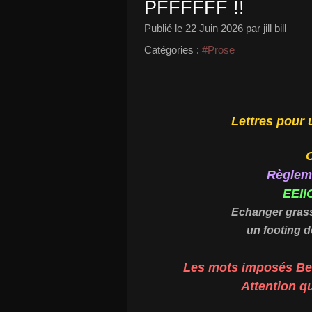
PFFFFFF !!
Publié le
22 Juin 2026
par jill bill
Catégories :
#Prose
Lettres pour
C
Règleme
EEII
Echanger gras
un footing d
Les mots imposés Bei
Attention qu