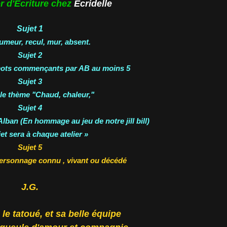
er d'Ecriture chez
Ecridelle
Sujet 1
umeur, recul, mur, absent.
Sujet 2
mots commençants par AB au moins 5
Sujet 3
 le thème "Chaud, chaleur,"
Sujet 4
lban (En hommage au jeu de notre jill bill)
et sera à chaque atelier »
Sujet 5
personnage connu , vivant ou décédé
J.G.
le tatoué, et sa belle équipe