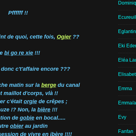
Domini
Pffffff !!
Ecureui
Eglantin
eint de quoi, cette fois,
Ogier
??
Eki Ede
e
bi go re xie
!!!
Eléa La
i donc c't'affaire encore ???
Elisabe
che matin sur la
berge
du canal
Emma
t maillot d'corps, vlà !!
er c'était
orgie
de crêpes ;
Emma/a
uze !? Non, la
bière
!!!
Evy
ction de
gobie
en bocal.....
utre
obier
au jardin
Fanfan
session de vivre en
ibère
!!!!