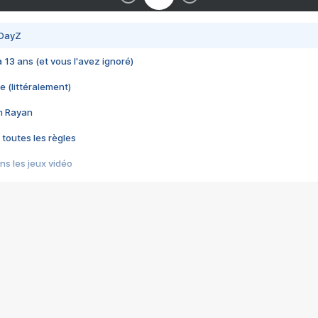
 DayZ
 a 13 ans (et vous l'avez ignoré)
e (littéralement)
im Rayan
 toutes les règles
s les jeux vidéo
us choquant de Rockstar ? - Le scandale BULLY
e plus moche de Steam
du RÊVE tourne au CAUCHEMAR
pendant 8 heures
it… à tort
umiliés par un jeu vidéo