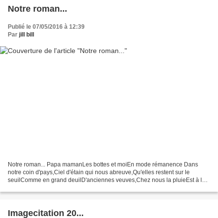
Notre roman...
Publié le 07/05/2016 à 12:39
Par
jill bill
Notre roman... Papa mamanLes bottes et moiEn mode rémanence Dans
notre coin d'pays,Ciel d'étain qui nous abreuve,Qu'elles restent sur le
seuilComme en grand deuilD'anciennes veuves,Chez nous la pluieEst à la
présidencePlus ni chaud ni froidCela nous fait,...
Imagecitation 20...