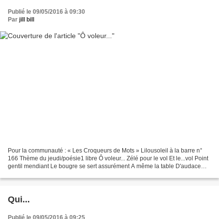
Publié le 09/05/2016 à 09:30
Par
jill bill
Pour la communauté : « Les Croqueurs de Mots » Lilousoleil à la barre n°
166 Thème du jeudi/poésie1 libre Ô voleur... Zélé pour le vol Et le...vol Point
gentil mendiant Le bougre se sert assurément A même la table D'audace
incroyable Fait peur à la Hitchcock...
Qui...
Publié le 09/05/2016 à 09:25