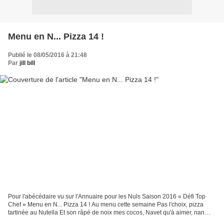
Menu en N... Pizza 14 !
Publié le 08/05/2016 à 21:48
Par
jill bill
Pour l'abécédaire vu sur l'Annuaire pour les Nuls Saison 2016 « Défi Top
Chef » Menu en N... Pizza 14 ! Au menu cette semaine Pas l'choix, pizza
tartinée au Nutella Et son râpé de noix mes cocos, Navet qu'à aimer, nan
mais... Neufchâtel en fromage, vieux,...