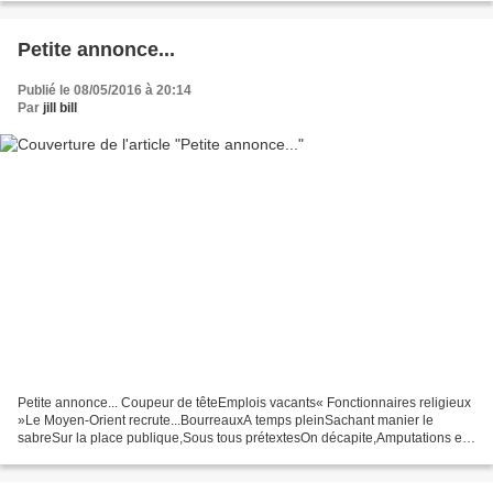
Petite annonce...
Publié le 08/05/2016 à 20:14
Par
jill bill
Petite annonce... Coupeur de têteEmplois vacants« Fonctionnaires religieux
»Le Moyen-Orient recrute...BourreauxA temps pleinSachant manier le
sabreSur la place publique,Sous tous prétextesOn décapite,Amputations et
coups de fouetEntre autres travaux !Petit...