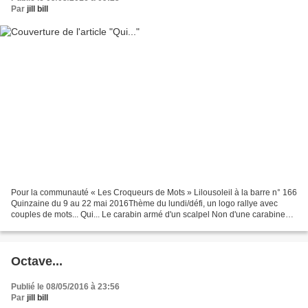
Par
jill bill
Pour la communauté « Les Croqueurs de Mots » Lilousoleil à la barre n° 166
Quinzaine du 9 au 22 mai 2016Thème du lundi/défi, un logo rallye avec
couples de mots... Qui... Le carabin armé d'un scalpel Non d'une carabine
Autopsiait un capucin Déshabillé...
Octave...
Publié le 08/05/2016 à 23:56
Par
jill bill