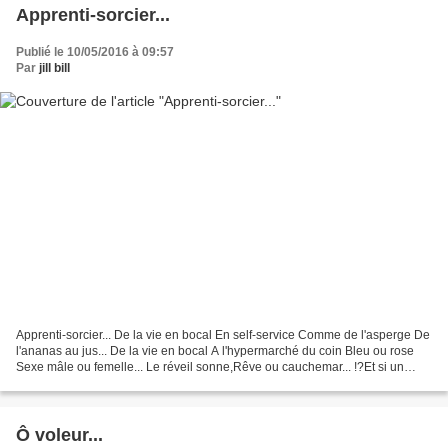
Apprenti-sorcier...
Publié le 10/05/2016 à 09:57
Par
jill bill
Apprenti-sorcier... De la vie en bocal En self-service Comme de l'asperge De
l'ananas au jus... De la vie en bocal A l'hypermarché du coin Bleu ou rose
Sexe mâle ou femelle... Le réveil sonne,Rêve ou cauchemar... !?Et si un
matinUn apprenti-sorcierEn...
Ô voleur...