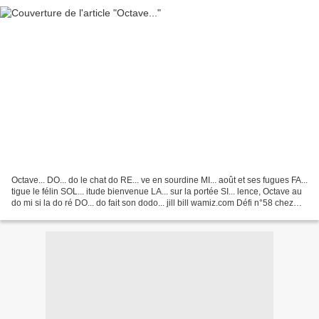
Octave... DO... do le chat do RE... ve en sourdine MI... août et ses fugues FA...
tigue le félin SOL... itude bienvenue LA... sur la portée SI... lence, Octave au
do mi si la do ré DO... do fait son dodo... jill bill wamiz.com Défi n°58 chez
Evy thème...