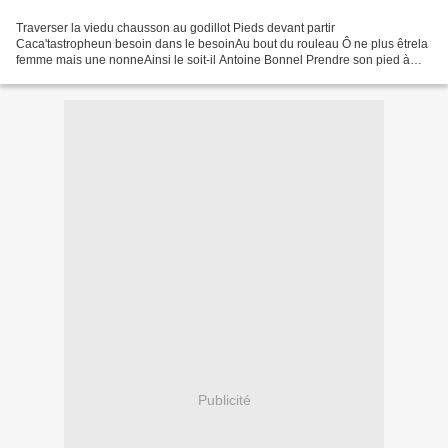
Traverser la viedu chausson au godillot Pieds devant partir
Caca'tastropheun besoin dans le besoinAu bout du rouleau Ô ne plus êtrela
femme mais une nonneAinsi le soit-il Antoine Bonnel Prendre son pied à
deux dans un tango C'est chose sûre www.michelroland...
Publicité