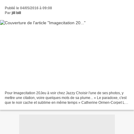
Publié le 04/05/2016 à 09:08
Par
jill bill
Pour Imagecitation 20Jeu à voir chez Jazzy Choisir l'une de ses photos, y
mettre une citation, voire quelques mots de sa plume... « Le paradoxe, c'est
que le noir cache et sublime en même temps » Catherine Ormen-Corpet Les
Saturnin... Un couple endeuillé...