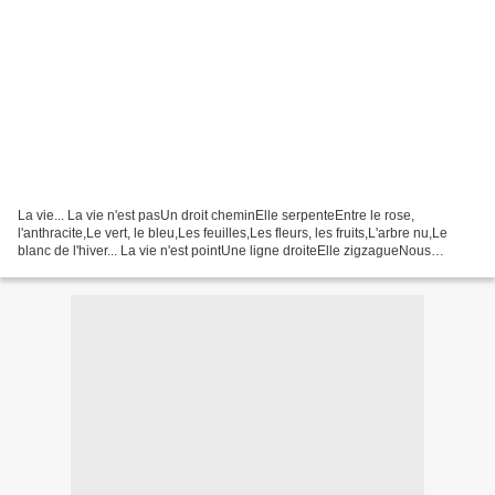
La vie... La vie n'est pasUn droit cheminElle serpenteEntre le rose,
l'anthracite,Le vert, le bleu,Les feuilles,Les fleurs, les fruits,L'arbre nu,Le
blanc de l'hiver... La vie n'est pointUne ligne droiteElle zigzagueNous
saoule,Le destinNous dispute le...